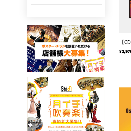
【CD
¥2,97