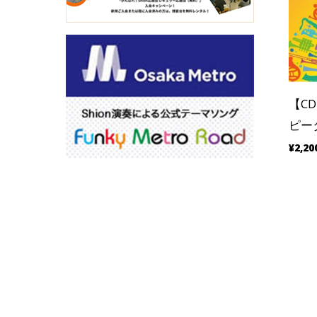
【C
ピー
¥2,20