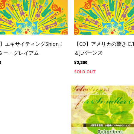
D】エキサイティングShion！
【CD】アメリカの響き C.
ター・グレイアム
＆J.バーンズ
0
¥2,200
SOLD OUT