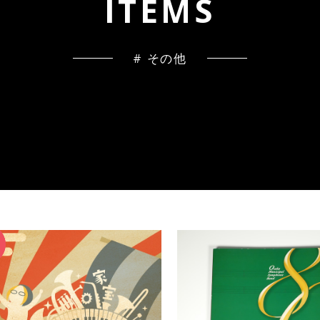
I
T
E
M
S
# その他