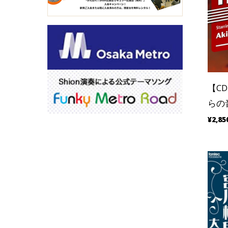
【C
らの
¥2,85