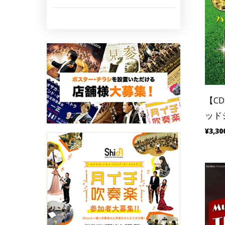
【C
ッド
¥3,30