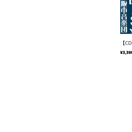
【C
¥3,30