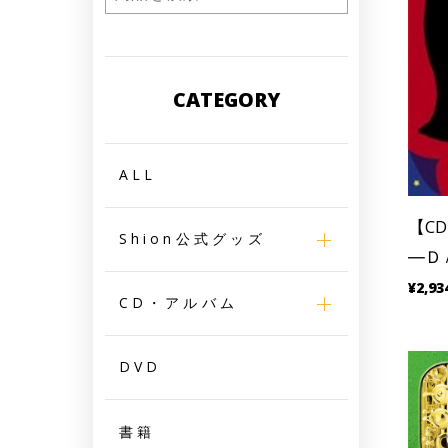
CATEGORY
ALL
【C
Shion公式グッズ
―Ｄ
¥2,93
CD・アルバム
DVD
書籍