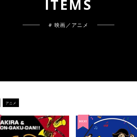
I
T
E
M
S
# 映画／アニメ
アニメ