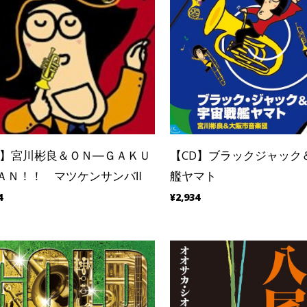
D】宮川彬良＆ＯＮ―ＧＡＫＵ
【CD】ブラックジャック
ＡＮ！！ マツケンサンバⅡ
艦ヤマト
4
¥2,934