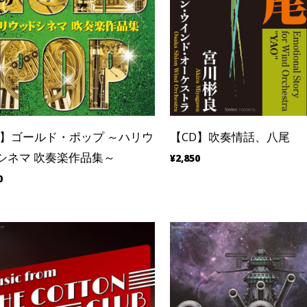
D】ゴールド・ポップ ～ハリウ
【CD】吹奏情話、八尾
シネマ 吹奏楽作品集～
¥2,850
0