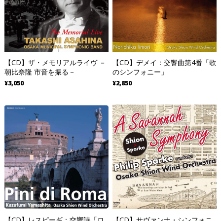
【CD】ザ・メモリアルライヴ －
【CD】デメイ：交響曲第4番「歌
朝比奈隆 市音を振る－
のシンフォニー」
¥3,050
¥2,850
【CD】レスピーギ：交響詩「ロ
【CD】サヴァンナ・シンフォニ