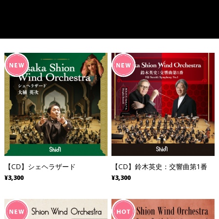
【CD】シェヘラザード
【CD】鈴木英史：交響曲第1番
¥3,300
¥3,300