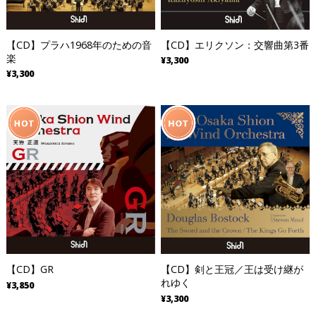
【CD】プラハ1968年のための音
【CD】エリクソン：交響曲第3番
楽
¥3,300
¥3,300
【CD】GR
【CD】剣と王冠／王は受け継が
れゆく
¥3,850
¥3,300