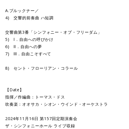
A.ブルックナー／
4) 交響的前奏曲 ハ短調
交響曲第3番「シンフォニー・オブ・フリーダム」
5) Ⅰ．自由への呼びかけ
6) Ⅱ．自由への夢
7) Ⅲ．自由こそすべて
8) セント・フローリアン・コラール
【Date】
指揮／作編曲：トーマス・ドス
吹奏楽：オオサカ・シオン・ウインド・オーケストラ
2024年11月16日 第157回定期演奏会
ザ・シンフォニーホール ライブ収録