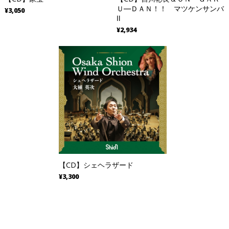
Ｕ―ＤＡＮ！！ マツケンサンバ
¥3,050
Ⅱ
¥2,934
【CD】シェヘラザード
¥3,300