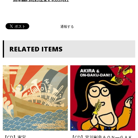
通報する
RELATED ITEMS
【CD】家宝
【CD】宮川彬良＆ＯＮ―ＧＡＫ