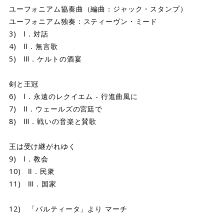
ユーフォニアム協奏曲（編曲：ジャック・スタンプ）
ユーフォニアム独奏：スティーヴン・ミード
3) Ⅰ．対話
4) Ⅱ．無言歌
5) Ⅲ．ケルトの酒宴
剣と王冠
6) Ⅰ．永遠のレクイエム - 行進曲風に
7) Ⅱ．ウェールズの宮廷で
8) Ⅲ．戦いの音楽と賛歌
王は受け継がれゆく
9) Ⅰ．教会
10) Ⅱ．民衆
11) Ⅲ．国家
12) 「パルティータ」より マーチ