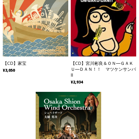
【CD】家宝
【CD】宮川彬良＆ＯＮ―ＧＡＫ
Ｕ―ＤＡＮ！！ マツケンサンバ
¥3,050
Ⅱ
¥2,934