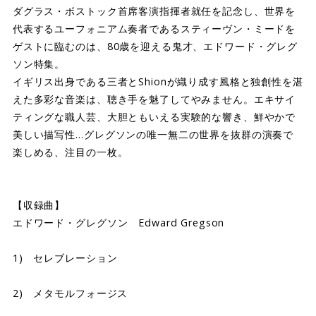
ダグラス・ボストック首席客演指揮者就任を記念し、世界を
代表するユーフォニアム奏者であるスティーヴン・ミードを
ゲストに臨むのは、80歳を迎える鬼才、エドワード・グレグ
ソン特集。
イギリス出身である三者とShionが織り成す風格と独創性を湛
えた多彩な音楽は、聴き手を魅了してやみません。エキサイ
ティングな職人芸、大胆ともいえる実験的な響き、鮮やかで
美しい描写性…グレグソンの唯一無二の世界を抜群の演奏で
楽しめる、注目の一枚。
【収録曲】
エドワード・グレグソン Edward Gregson
1) セレブレーション
2) メタモルフォージス