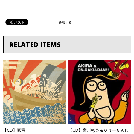
通報する
RELATED ITEMS
【CD】家宝
【CD】宮川彬良＆ＯＮ―ＧＡＫ