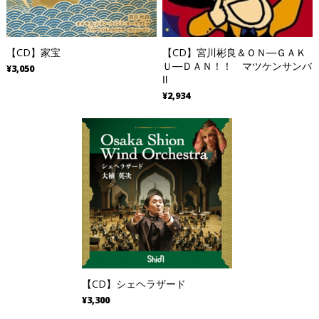
【CD】家宝
【CD】宮川彬良＆ＯＮ―ＧＡＫ
Ｕ―ＤＡＮ！！ マツケンサンバ
¥3,050
Ⅱ
¥2,934
【CD】シェヘラザード
¥3,300