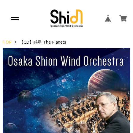
TOP
【CD】惑星 The Planets