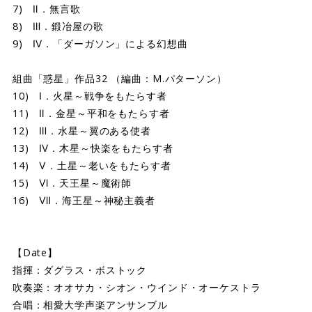
7) Ⅱ．無言歌
8) Ⅲ．鍛冶屋の歌
9) Ⅳ．「ダーガソン」による幻想曲
組曲「惑星」作品32 （編曲：M.パターソン）
10) Ⅰ．火星～戦争をもたらす者
11) Ⅱ．金星～平和をもたらす者
12) Ⅲ．水星～翼のある使者
13) Ⅳ．木星～快楽をもたらす者
14) Ⅴ．土星～老いをもたらす者
15) Ⅵ．天王星～魔術師
16) Ⅶ．海王星～神秘主義者
【Date】
指揮：ダグラス・ボストック
吹奏楽：オオサカ・シオン・ウインド・オーケストラ
合唱：相愛大学声楽アンサンブル